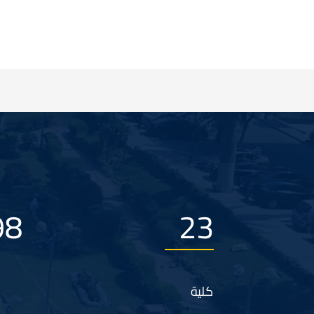
76
23
كلية