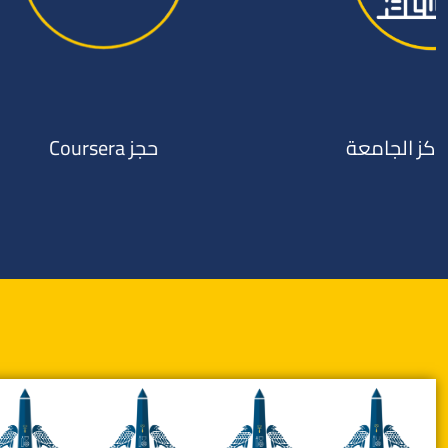
حجز Coursera
ط